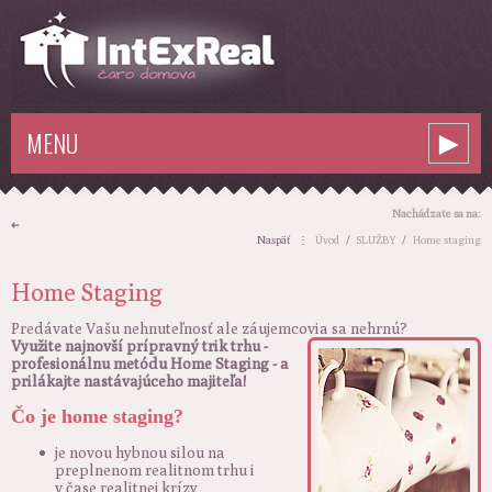
MENU
►
Nachádzate sa na:
➜
Naspäť
⋮
Úvod
/
SLUŽBY
/
Home staging
Home Staging
Predávate Vašu nehnuteľnosť ale záujemcovia sa nehrnú?
Využite najnovší prípravný trik trhu -
profesionálnu metódu Home Staging - a
prilákajte nastávajúceho majiteľa!
Čo je home staging?
je novou hybnou silou na
preplnenom realitnom trhu i
v čase realitnej krízy