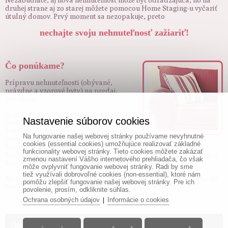
Nezabudnite, aj nová nehnuteľnosť môže byť odrádzajúca, no na
druhej strane aj zo starej môžete pomocou Home Staging-u vyčariť
útulný domov. Prvý moment sa nezopakuje, preto
nechajte svoju nehnuteľnosť zažiariť!
Čo ponúkame?
Prípravu nehnuteľnosti (obývané,
prázdne a vzorové byty) na predaj,
prenájom.
Je preukázané, že zariadené byty, či
Nastavenie súborov cookies
domy sa predávajú rýchlejšie. Na
základe štatistík 90% ľudí priestor nevie
Na fungovanie našej webovej stránky používame nevyhnutné
reálne vnímať. Home Staging pomáha
cookies (essential cookies) umožňujúce realizovať základné
kupujúcim pri vizualizácii ich potencionálne nového domova.
funkcionality webovej stránky. Tieto cookies môžete zakázať
Správne upravený byt, či dom sa môže zdať priestrannejší tým pre
zmenou nastavení Vášho internetového prehliadača, čo však
kupujúceho viac lákavý.
môže ovplyvniť fungovanie webovej stránky. Radi by sme
tiež využívali dobrovoľné cookies (non-essential), ktoré nám
Ak Vás zaujala naša práca,
napíšte nám
, radi Vám zodpovieme na
pomôžu zlepšiť fungovanie našej webovej stránky. Pre ich
všetky otázky týkajúceho sa vášho interiéru a exteriéru.
povolenie, prosím, odkliknite súhlas.
Ochrana osobných údajov
Informácie o cookies
|
Všetky práva vyhradené - www.intexreal.sk