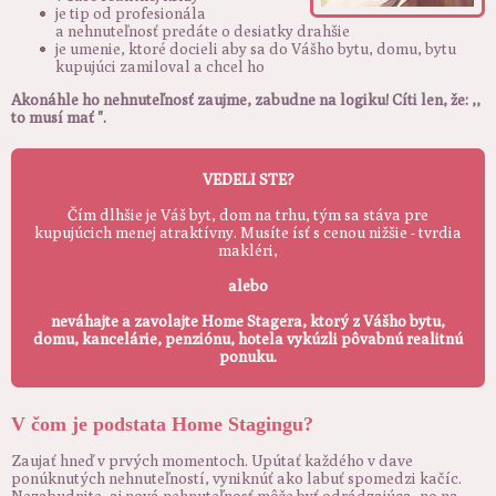
je tip od profesionála
a nehnuteľnosť predáte o desiatky drahšie
je umenie, ktoré docieli aby sa do Vášho bytu, domu, bytu
kupujúci zamiloval a chcel ho
Akonáhle ho nehnuteľnosť zaujme, zabudne na logiku! Cíti len, že: ,,
to musí mať ".
VEDELI STE?
Čím dlhšie je Váš byt, dom na trhu, tým sa stáva pre
kupujúcich menej atraktívny. Musíte ísť s cenou nižšie - tvrdia
makléri,
alebo
neváhajte a zavolajte Home Stagera, ktorý z Vášho bytu,
domu, kancelárie, penziónu, hotela vykúzli pôvabnú realitnú
ponuku.
V čom je podstata Home Stagingu?
Zaujať hneď v prvých momentoch. Upútať každého v dave
ponúknutých nehnuteľností, vyniknúť ako labuť spomedzi kačíc.