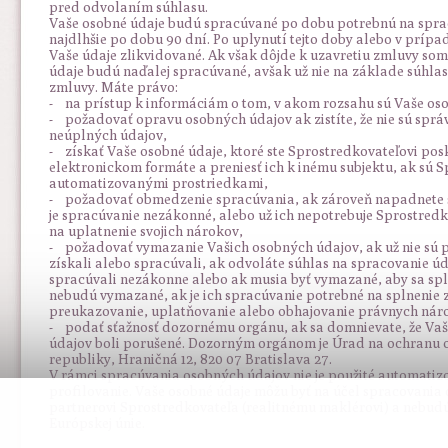
pred odvolaním súhlasu.
Vaše osobné údaje budú spracúvané po dobu potrebnú na spra
najdlhšie po dobu 90 dní. Po uplynutí tejto doby alebo v prípa
Vaše údaje zlikvidované. Ak však dôjde k uzavretiu zmluvy so
údaje budú naďalej spracúvané, avšak už nie na základe súhlas
zmluvy. Máte právo:
- na prístup k informáciám o tom, v akom rozsahu sú Vaše os
- požadovať opravu osobných údajov ak zistíte, že nie sú spr
neúplných údajov,
- získať Vaše osobné údaje, ktoré ste Sprostredkovateľovi pos
elektronickom formáte a preniesť ich k inému subjektu, ak sú
automatizovanými prostriedkami,
- požadovať obmedzenie spracúvania, ak zároveň napadnete 
je spracúvanie nezákonné, alebo už ich nepotrebuje Sprostredko
na uplatnenie svojich nárokov,
- požadovať vymazanie Vašich osobných údajov, ak už nie sú p
získali alebo spracúvali, ak odvoláte súhlas na spracovanie úd
spracúvali nezákonne alebo ak musia byť vymazané, aby sa spl
nebudú vymazané, ak je ich spracúvanie potrebné na splnenie 
preukazovanie, uplatňovanie alebo obhajovanie právnych nár
- podať sťažnosť dozornému orgánu, ak sa domnievate, že Vaš
údajov boli porušené. Dozorným orgánom je Úrad na ochranu 
republiky, Hraničná 12, 820 07 Bratislava 27.
V rámci spracúvania osobných údajov nie je použité automati
profilovanie. Vaše osobné údaje môžu byť na účel spracovan
partnerovi Sprostredkovateľa (realitnému maklérovi) a nebud
Európskej únie.