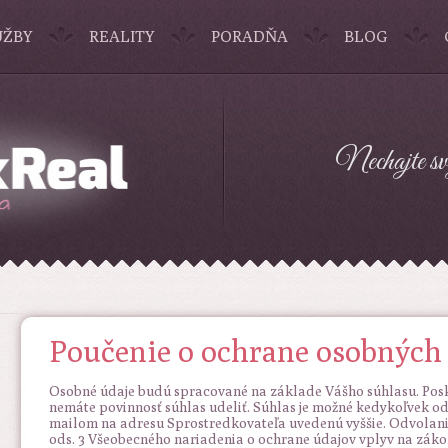
UŽBY
REALITY
PORADŇA
BLOG
Nechajte svo
Poučenie o ochrane osobných
Osobné údaje budú spracované na základe Vášho súhlasu. Posk
nemáte povinnosť súhlas udeliť. Súhlas je možné kedykoľvek od
mailom na adresu Sprostredkovateľa uvedenú vyššie. Odvolan
ods. 3 Všeobecného nariadenia o ochrane údajov vplyv na zák