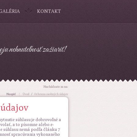
GALÉRIA
KONTAKT
ju nehnuteľnosť zažiariť!
Nachádzate sa na:
Naspäť
⋮
Úvod
/
Ochrana osobných údajov
 údajov
ytnutie súhlasu je dobrovoľné a
volať, a to písomne alebo e-
ie súhlasu nemá podľa článku 7
onnosť spracúvania vykonaného