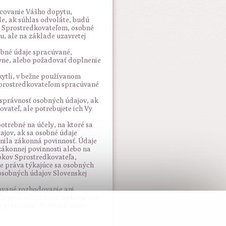
covanie Vášho dopytu,
de, ak súhlas odvoláte, budú
m Sprostredkovateľom, osobné
u, ale na základe uzavretej
obné údaje spracúvané,
ávne, alebo požadovať doplnenie
kytli, v bežne používanom
 Sprostredkovateľom spracúvané
správnosť osobných údajov, ak
vateľ, ale potrebujete ich Vy
otrebné na účely, na ktoré sa
ajov, ak sa osobné údaje
nila zákonná povinnosť. Údaje
zákonnej povinnosti alebo na
okov Sprostredkovateľa,
e práva týkajúce sa osobných
osobných údajov Slovenskej
zované rozhodovanie ani
ia dopytu odovzdané zmluvnému
ú prenášané do krajín mimo