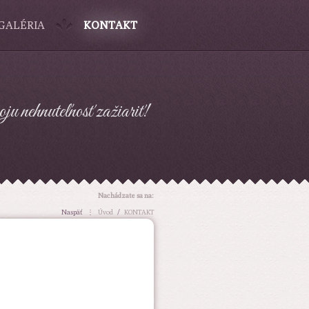
GALÉRIA
KONTAKT
ju nehnuteľnosť zažiariť!
Nachádzate sa na:
Naspäť
⋮
Úvod
/
KONTAKT