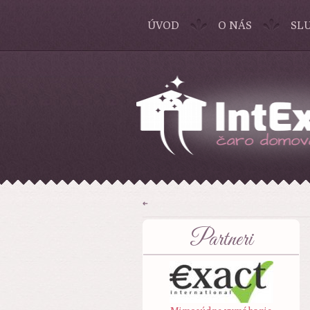
ÚVOD
O NÁS
SL
➜
Partneri