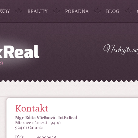
UŽBY
REALITY
PORADŇA
BLOG
Nechajte svo
Kontakt
Mgr. Edita Vörösová - IntExReal
Mierové námestie 940/1
924 01 Galanta
IČO:
46099638