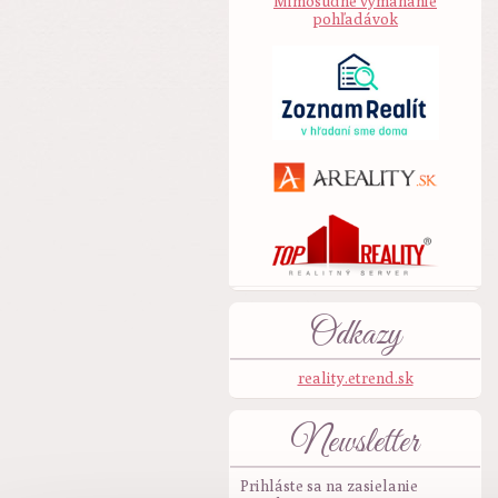
Mimosúdne vymáhanie
pohľadávok
Odkazy
reality.etrend.sk
Newsletter
Prihláste sa na zasielanie