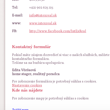
Tel:
+421 902 625 115
E-mail:
info@intexreal.sk
www:
www.intexreal.sk
FB:
http://www.facebook.com/IntExReal
Kontaktný formulár
Pokiaľ máte záujem dozvedieť si viac o našich službách, môžete
kontaktného formulára.
Tešíme sa na budúcu spoluprácu.
Edita Vörösová
home stager, realitný poradca
Pre zobrazenie formulára je potrebný súhlas s cookies.
Nastavenie cookies
Kde nás nájdete
Pre zobrazenie mapy je potrebný súhlas s cookies
Zväčšiť mapu